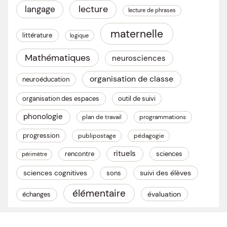
lecture
langage
lecture de phrases
maternelle
littérature
logique
Mathématiques
neurosciences
organisation de classe
neuroéducation
organisation des espaces
outil de suivi
phonologie
plan de travail
programmations
progression
publipostage
pédagogie
rituels
rencontre
sciences
périmètre
sciences cognitives
suivi des élèves
sons
élémentaire
évaluation
échanges