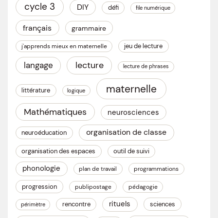
cycle 3
DIY
défi
file numérique
français
grammaire
jeu de lecture
j'apprends mieux en maternelle
lecture
langage
lecture de phrases
maternelle
littérature
logique
Mathématiques
neurosciences
organisation de classe
neuroéducation
organisation des espaces
outil de suivi
phonologie
plan de travail
programmations
progression
publipostage
pédagogie
rituels
rencontre
sciences
périmètre