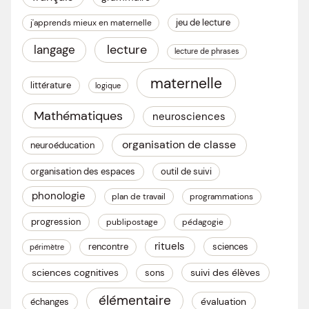
jeu de lecture
j'apprends mieux en maternelle
lecture
langage
lecture de phrases
maternelle
littérature
logique
Mathématiques
neurosciences
organisation de classe
neuroéducation
organisation des espaces
outil de suivi
phonologie
plan de travail
programmations
progression
publipostage
pédagogie
rituels
rencontre
sciences
périmètre
sciences cognitives
suivi des élèves
sons
élémentaire
évaluation
échanges