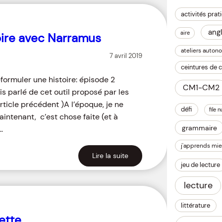
activités prat
angl
aire
oire avec Narramus
ateliers auton
7 avril 2019
ceintures de
ormuler une histoire: épisode 2
CM1-CM2
is parlé de cet outil proposé par les
article précédent )A l’époque, je ne
défi
file 
intenant, c’est chose faite (et à
grammaire
…
j'apprends mie
Lire la suite
jeu de lecture
lecture
littérature
ette …