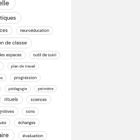
lle
tiques
nces
neuroéducation
on de classe
des espaces
outil de suivi
plan de travail
progression
ns
pédagogie
périmètre
rituels
sciences
nitives
sons
èves
échanges
ire
évaluation