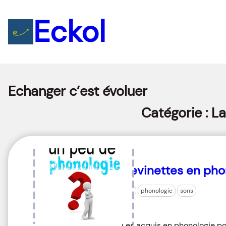
Eckol
Echanger c’est évoluer
Catégorie :
La
Devinettes en pho
jeu
phonologie
sons
Les acquis en phonologie po