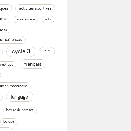
iques
activités sportives
ais
arts
anniversaire
omes
 compétences
cycle 3
DIY
français
numérique
ux en maternelle
langage
lecture de phrases
logique