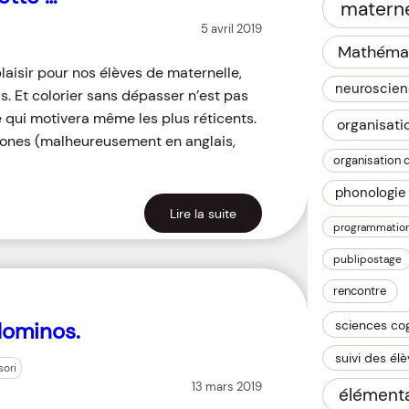
materne
5 avril 2019
Mathéma
laisir pour nos élèves de maternelle,
neuroscie
us. Et colorier sans dépasser n’est pas
e qui motivera même les plus réticents.
organisati
phones (malheureusement en anglais,
organisation 
phonologie
Lire la suite
programmatio
publipostage
rencontre
sciences cog
 dominos.
suivi des él
ori
13 mars 2019
élémenta