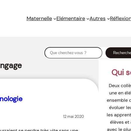
Maternelle
Elémentaire
Autres
Réflexio
S
Recherch
e
ngage
a
Qui 
r
c
Deux collè
h
une en élé
nologie
ensemble de
évoluer le
les appren
12 mai 2020
élèves et 
avec le plu
urraient se perdre très vite sans une