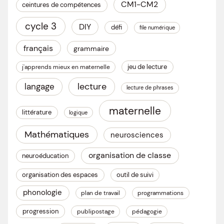
CM1-CM2
ceintures de compétences
cycle 3
DIY
défi
file numérique
français
grammaire
jeu de lecture
j'apprends mieux en maternelle
lecture
langage
lecture de phrases
maternelle
littérature
logique
Mathématiques
neurosciences
organisation de classe
neuroéducation
organisation des espaces
outil de suivi
phonologie
plan de travail
programmations
progression
publipostage
pédagogie