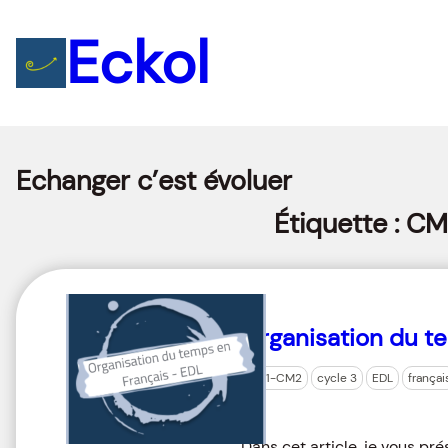
Eckol
Echanger c’est évoluer
Étiquette :
CM
Organisation du t
CM1-CM2
cycle 3
EDL
françai
Dans cet article, je vous pr