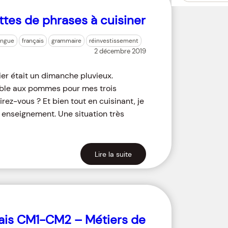
ttes de phrases à cuisiner
angue
français
grammaire
réinvestissement
2 décembre 2019
Hier était un dimanche pluvieux.
mble aux pommes pour mes trois
ez-vous ? Et bien tout en cuisinant, je
n enseignement. Une situation très
Lire la suite
lais CM1-CM2 – Métiers de