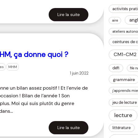
activités prat
Lire la suite
angl
aire
ateliers auton
ceintures de
HM, ça donne quoi ?
CM1-CM2
es
MHM
défi
file 
1 juin 2022
grammaire
 un bilan assez positif ! Et l’envie de
j'apprends mie
occasion ! Bilan de l’année 1 Son
jeu de lecture
 plus. Moi qui suis plutôt du genre
 dans…
lecture
Lire la suite
littérature