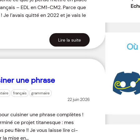
Echa
français – EDL en CM1-CM2. Parce que
e l’avais quitté en 2022 et je vais le
Lire la suite
Où 
siner une phrase
taire
français
grammaire
22 juin 2026
pour cuisiner une phrase complètes !
terminé ce projet titanesque : mes
 peu fière !! Je vous laisse lire ci-
er la mise en…