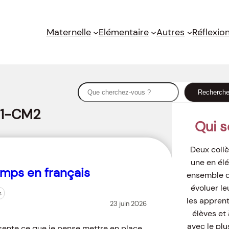
Maternelle
Elémentaire
Autres
Réflexio
S
Recherch
e
1-CM2
a
Qui 
r
c
Deux collè
h
une en élé
emps en français
ensemble de
évoluer le
s
les appren
23 juin 2026
élèves et 
avec le plu
ésente ce que je pense mettre en place