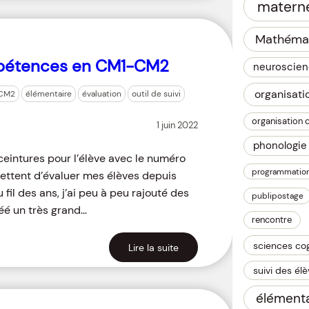
materne
Mathéma
pétences en CM1-CM2
neuroscie
organisati
CM2
élémentaire
évaluation
outil de suivi
organisation 
1 juin 2022
phonologie
 ceintures pour l’élève avec le numéro
programmatio
ttent d’évaluer mes élèves depuis
il des ans, j’ai peu à peu rajouté des
publipostage
réé un très grand…
rencontre
sciences cog
Lire la suite
suivi des él
élémenta