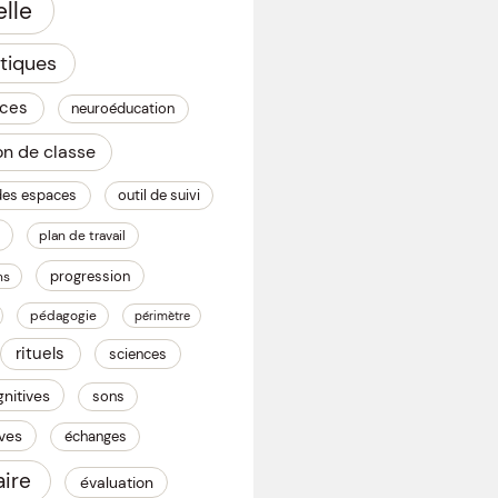
lle
tiques
nces
neuroéducation
on de classe
des espaces
outil de suivi
plan de travail
progression
ns
pédagogie
périmètre
rituels
sciences
nitives
sons
èves
échanges
ire
évaluation