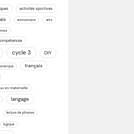
iques
activités sportives
ais
arts
anniversaire
omes
 compétences
cycle 3
DIY
français
numérique
ux en maternelle
langage
lecture de phrases
logique