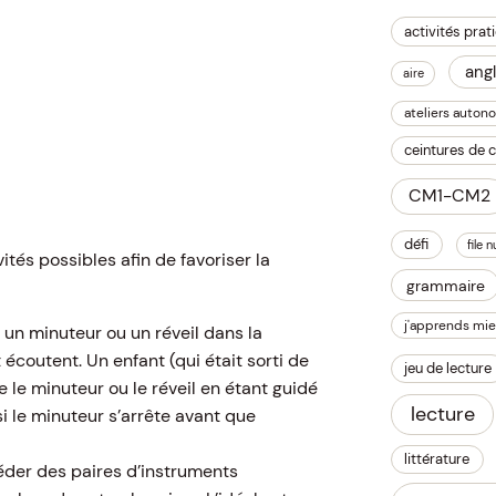
activités prat
angl
aire
ateliers auton
ceintures de
CM1-CM2
défi
file 
vités possibles afin de favoriser la
grammaire
j'apprends mie
un minuteur ou un réveil dans la
 écoutent. Un enfant (qui était sorti de
jeu de lecture
e le minuteur ou le réveil en étant guidé
lecture
 si le minuteur s’arrête avant que
littérature
sséder des paires d’instruments