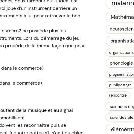
oches, deux tambourins… L’idéal est
materne
ro1 joue d’un instrument derrière un
struments à lui pour retrouver le bon
Mathéma
neuroscie
nt numéro2 ne possède plus les
struments. Lors du démarrage du jeu
organisati
on procède de la même façon que pour
organisation 
phonologie
nt dans le commerce)
programmatio
t dans le commerce)
publipostage
rencontre
sciences cog
coutant de la musique et au signal
suivi des él
mmobilisent.
doivent les reconnaître puis se
élémenta
al, à quatre pattes s’il s’agit du chien