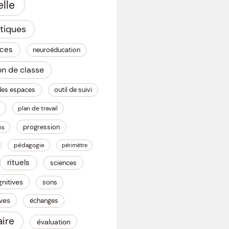
lle
tiques
nces
neuroéducation
on de classe
des espaces
outil de suivi
plan de travail
progression
ns
pédagogie
périmètre
rituels
sciences
nitives
sons
èves
échanges
ire
évaluation