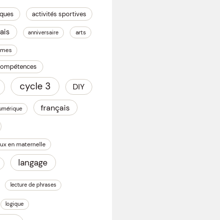
iques
activités sportives
ais
arts
anniversaire
omes
 compétences
cycle 3
DIY
français
numérique
ux en maternelle
langage
lecture de phrases
logique