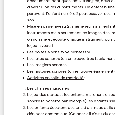
absolument identiques, deux triangles, deux cl
d’avoir 6 paires d’instruments. Un enfant numé
paravent, l’enfant numéro2 peut essayer ses in
son.
Mise en paire niveau 2
: même jeu mais l’enfa
instruments mais seulement les images des in
on nomme et écoute chaque instrument, puis 
le jeu niveau 1
Les boites à sons type Montessori
Les lotos sonores (on en trouve très facileme
Les imagiers sonores
Les histoires sonores (on en trouve égalemen
Activités en salle de motricité
:
Les chaises musicales
Le jeu des statues : les enfants marchent en é
sonore (clochette par exemple) les enfants s’i
Les enfants écoutent des cris d’animaux et ils 
déplacer comme eux. (Galoper s’il s’agit du chev