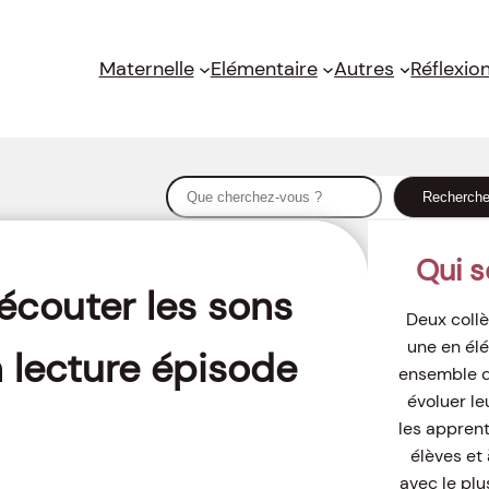
Maternelle
Elémentaire
Autres
Réflexio
S
Recherch
e
a
Qui 
r
écouter les sons
c
Deux collè
h
une en élé
 lecture épisode
ensemble de
évoluer le
les appren
élèves et 
avec le plu