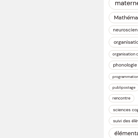
materne
Mathéma
neuroscie
organisati
organisation 
phonologie
programmatio
publipostage
rencontre
sciences cog
suivi des él
élémenta