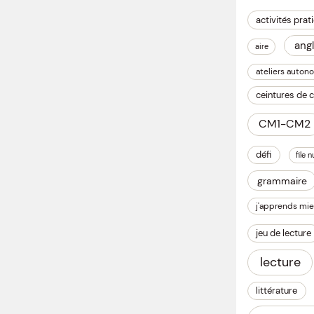
activités prat
angl
aire
ateliers auton
ceintures de
CM1-CM2
défi
file 
grammaire
j'apprends mie
jeu de lecture
lecture
littérature