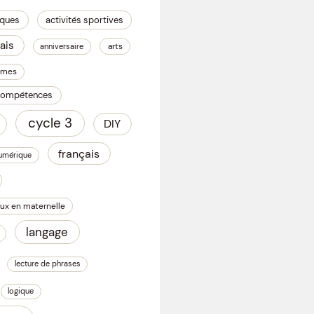
iques
activités sportives
ais
arts
anniversaire
omes
 compétences
cycle 3
DIY
français
numérique
ux en maternelle
langage
lecture de phrases
logique