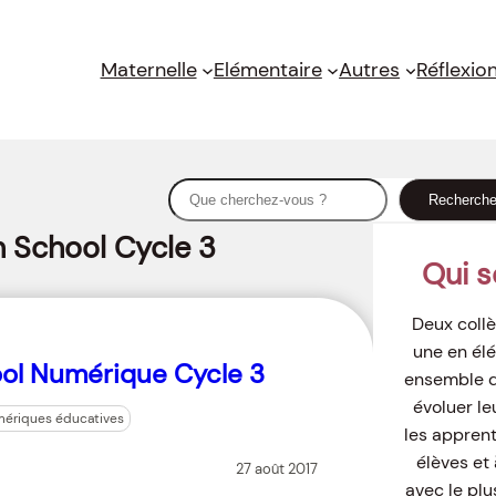
Maternelle
Elémentaire
Autres
Réflexio
S
Recherch
e
sh School Cycle 3
a
Qui 
r
c
Deux collè
h
une en élé
ool Numérique Cycle 3
ensemble de
évoluer le
mériques éducatives
les appren
élèves et 
27 août 2017
avec le plu