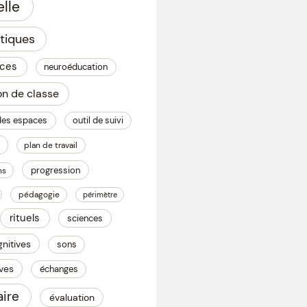
lle
tiques
nces
neuroéducation
on de classe
des espaces
outil de suivi
plan de travail
progression
ns
pédagogie
périmètre
rituels
sciences
nitives
sons
èves
échanges
ire
évaluation