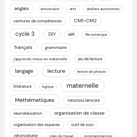
anglais
arts
ateliers autonomes
anniversaire
CM1-CM2
ceintures de compétences
cycle 3
DIY
défi
file numérique
français
grammaire
jeu de lecture
j'apprends mieux en maternelle
lecture
langage
lecture de phrases
maternelle
littérature
logique
Mathématiques
neurosciences
organisation de classe
neuroéducation
organisation des espaces
outil de suivi
phonologie
plan de travail
programmations