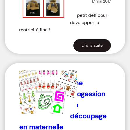
17 mai 2017
Un petit défi pour
développer la
motricité fine !
Lire la suite
Une
progession
de
découpage
en maternelle