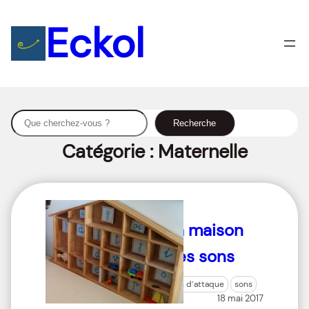
Eckol
S
Recherche
e
Catégorie :
Maternelle
a
r
c
h
La maison
des sons
son d’attaque
sons
18 mai 2017