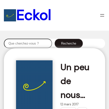
Aller
Eckol
au
contenu
S
Recherche
e
a
r
Un peu
c
h
de
nous…
12 mars 2017