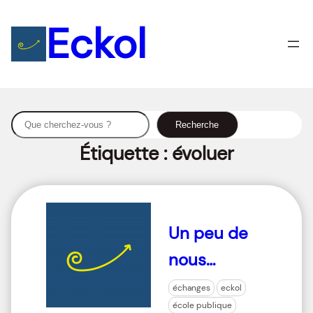
Eckol
S
Recherche
e
Étiquette :
évoluer
a
r
c
h
Un peu de
nous…
échanges
eckol
école publique