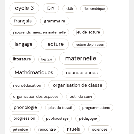
cycle 3
DIY
défi
file numérique
français
grammaire
jeu de lecture
j'apprends mieux en maternelle
lecture
langage
lecture de phrases
maternelle
littérature
logique
Mathématiques
neurosciences
organisation de classe
neuroéducation
organisation des espaces
outil de suivi
phonologie
plan de travail
programmations
progression
publipostage
pédagogie
rituels
rencontre
sciences
périmètre