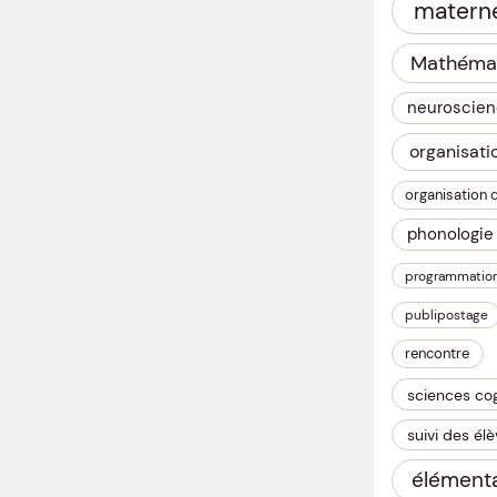
materne
Mathéma
neuroscie
organisati
organisation 
phonologie
programmatio
publipostage
rencontre
sciences cog
suivi des él
élémenta