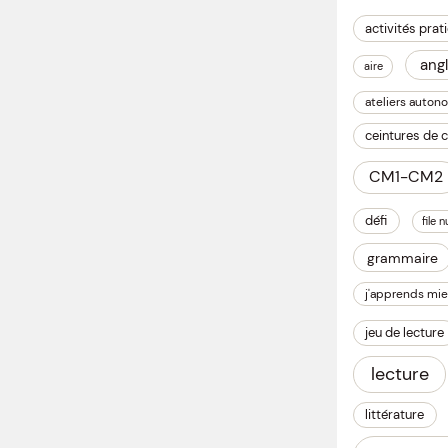
activités prat
angl
aire
ateliers auton
ceintures de
CM1-CM2
défi
file 
grammaire
j'apprends mie
jeu de lecture
lecture
littérature