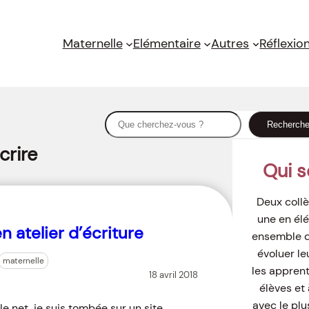
Maternelle
Elémentaire
Autres
Réflexio
S
Recherch
e
crire
a
Qui 
r
c
Deux collè
h
une en élé
n atelier d’écriture
ensemble de
évoluer le
maternelle
les appren
18 avril 2018
élèves et 
avec le plu
e net, je suis tombée sur un site