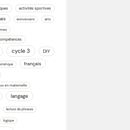
iques
activités sportives
ais
arts
anniversaire
omes
 compétences
cycle 3
DIY
français
numérique
ux en maternelle
langage
lecture de phrases
logique