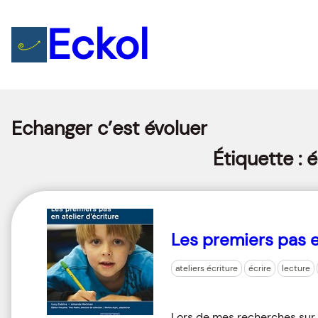
Eckol
Echanger c’est évoluer
Étiquette :
é
Les premiers pas e
ateliers écriture
écrire
lecture
Lors de mes recherches sur l