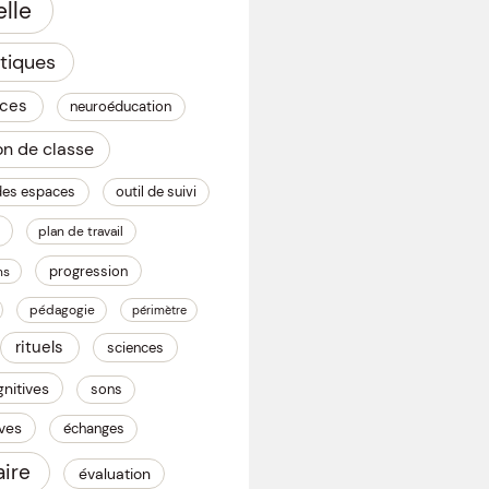
lle
tiques
nces
neuroéducation
on de classe
des espaces
outil de suivi
plan de travail
progression
ns
pédagogie
périmètre
rituels
sciences
nitives
sons
èves
échanges
ire
évaluation