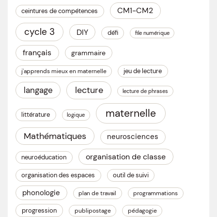
CM1-CM2
ceintures de compétences
cycle 3
DIY
défi
file numérique
français
grammaire
jeu de lecture
j'apprends mieux en maternelle
lecture
langage
lecture de phrases
maternelle
littérature
logique
Mathématiques
neurosciences
organisation de classe
neuroéducation
organisation des espaces
outil de suivi
phonologie
plan de travail
programmations
progression
publipostage
pédagogie