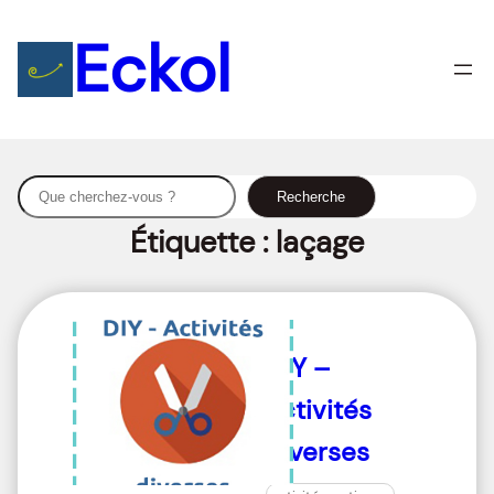
Eckol
S
Recherche
e
Étiquette :
laçage
a
r
c
h
DIY –
activités
diverses