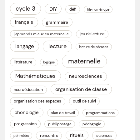
cycle 3
DIY
défi
file numérique
français
grammaire
jeu de lecture
j'apprends mieux en maternelle
lecture
langage
lecture de phrases
maternelle
littérature
logique
Mathématiques
neurosciences
organisation de classe
neuroéducation
organisation des espaces
outil de suivi
phonologie
plan de travail
programmations
progression
publipostage
pédagogie
rituels
rencontre
sciences
périmètre